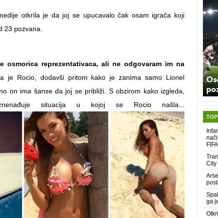
edije otkrila je da joj se upucavalo čak osam igrača koji
od 23 pozvana.
se osmorica reprezentativaca, ali ne odgovaram im na
ala je Rocio, dodavši pritom kako je zanima samo Lionel
Os
poz
ino on ima šanse da joj se približi. S obzirom kako izgleda,
nenađuje situacija u kojoj se Rocio našla...
TOP
Infa
nači
FIFA
Tran
City
Arse
post
Spal
ga j
Otkr