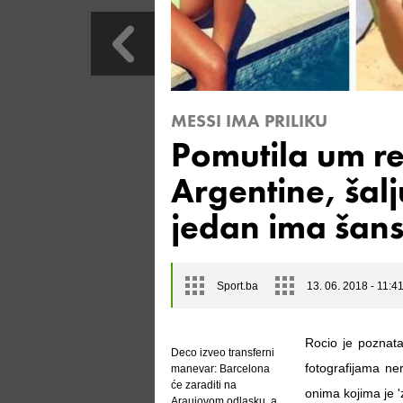
MESSI IMA PRILIKU
Pomutila um r
Argentine, šalj
jedan ima šan
Sport.ba
13. 06. 2018 - 11:4
Rocio je poznata
Deco izveo transferni
fotografijama n
manevar: Barcelona
će zaraditi na
onima kojima je '
Araujovom odlasku, a