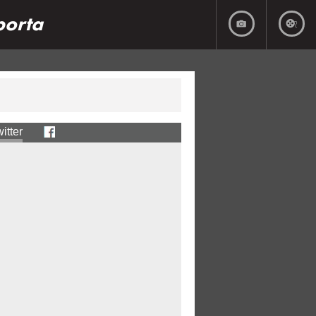
porta
itter