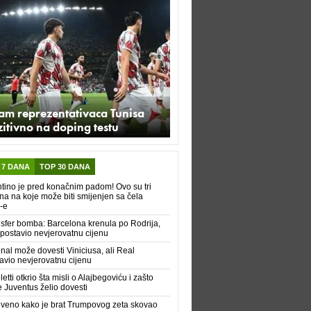
am reprezentativaca Tunisa
itivno na doping testu
 7 DANA
TOP 30 DANA
ntino je pred konačnim padom! Ovo su tri
na na koje može biti smijenjen sa čela
-e
sfer bomba: Barcelona krenula po Rodrija,
 postavio nevjerovatnu cijenu
nal može dovesti Viniciusa, ali Real
avio nevjerovatnu cijenu
letti otkrio šta misli o Alajbegoviću i zašto
e Juventus želio dovesti
iveno kako je brat Trumpovog zeta skovao