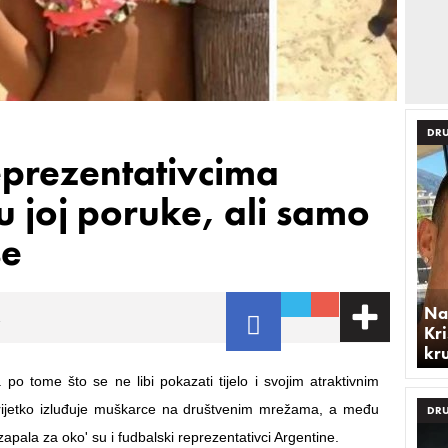
DRU
eprezentativcima
u joj poruke, ali samo
se
Na
1
Kri
kr
 po tome što se ne libi pokazati tijelo i svojim atraktivnim
erijetko izluđuje muškarce na društvenim mrežama, a među
DRU
zapala za oko' su i fudbalski reprezentativci Argentine.