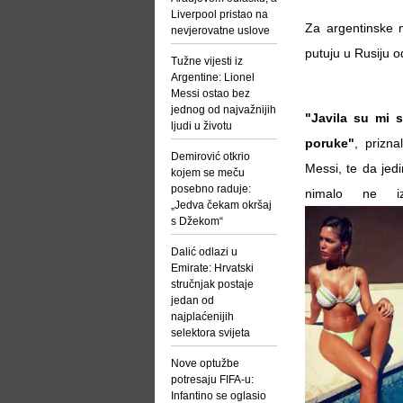
Liverpool pristao na
Za argentinske m
nevjerovatne uslove
putuju u Rusiju 
Tužne vijesti iz
Argentine: Lionel
Messi ostao bez
jednog od najvažnijih
"Javila su mi 
ljudi u životu
poruke"
, prizn
Demirović otkrio
Messi, te da jed
kojem se meču
posebno raduje:
nimalo ne iz
„Jedva čekam okršaj
s Džekom“
Dalić odlazi u
Emirate: Hrvatski
stručnjak postaje
jedan od
najplaćenijih
selektora svijeta
Nove optužbe
potresaju FIFA-u:
Infantino se oglasio