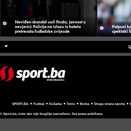
Neviđen skandal uoči finala, javnost u
nevjerici: Policija na izlazu iz hotela
Potpuni k
pretresala fudbalske zvijezde
spektakl Š
U
SPORT.BA
Fudbal
Košarka
Tenis
Borba
Druga strana sporta
© Sport.ba, osim ako nije drugčije naznačeno. Sva prava pridržana.