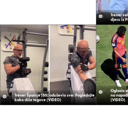
Trener ve
djecu iz 
Oglasio s
Trener Španije (65) oduševio sve: Pogledajte
na napad!
kako diže tegove (VIDEO)
(VIDEO)