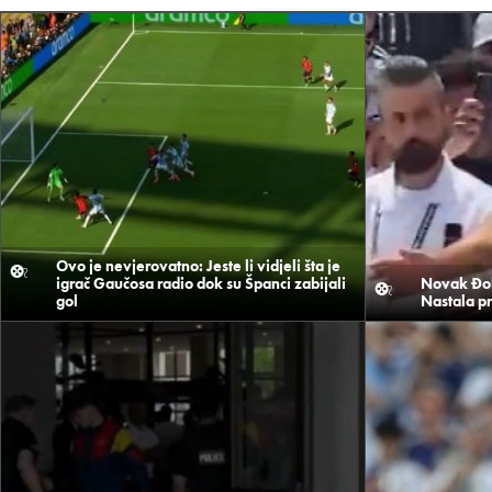
Ovo je nevjerovatno: Jeste li vidjeli šta je
igrač Gaučosa radio dok su Španci zabijali
Novak Đok
gol
Nastala pr