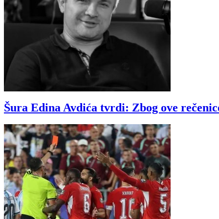
Šura Edina Avdića tvrdi: Zbog ove rečenic