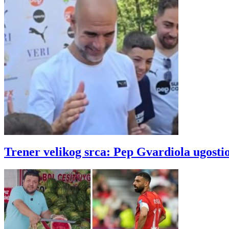
Trener velikog srca: Pep Gvardiola ugosti