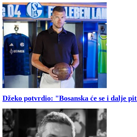
Džeko potvrdio: "Bosanska će se i dalje p